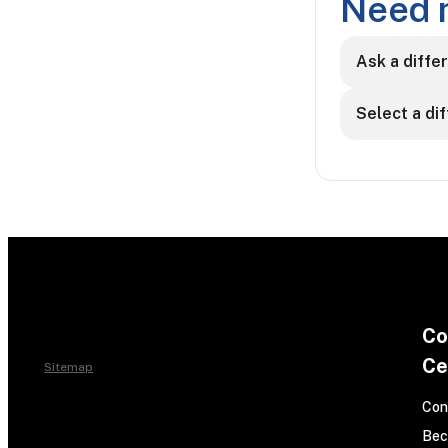
Need 
Ask a diffe
Select a di
Co
Ce
Sitemap
Con
Bec