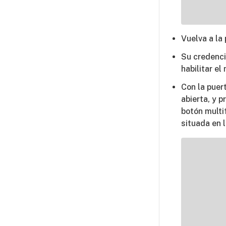
Vuelva a la
Su credenci
habilitar e
Con la puer
abierta, y 
botón multi
situada en l