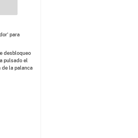
dor' para
 de desbloqueo
ga pulsado el
a de la palanca