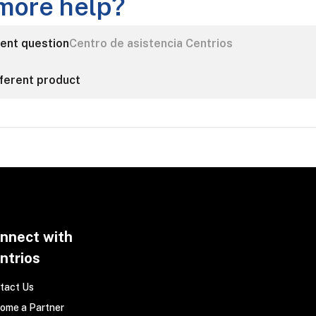
more help?
rent question
Centro de asistencia Centrios
fferent product
nnect with
ntrios
tact Us
ome a Partner