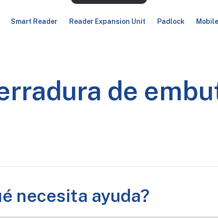
Smart Reader
Reader Expansion Unit
Padlock
Mobil
erradura de embut
ué necesita ayuda?