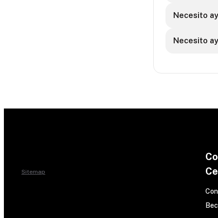
Necesito ay
Necesito ay
Co
Ce
Sitemap
Con
Bec